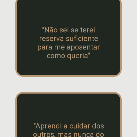
"Não sei se terei
reserva suficiente
para me aposentar
como queria"
"Aprendi a cuidar dos
outros, mas nunca do