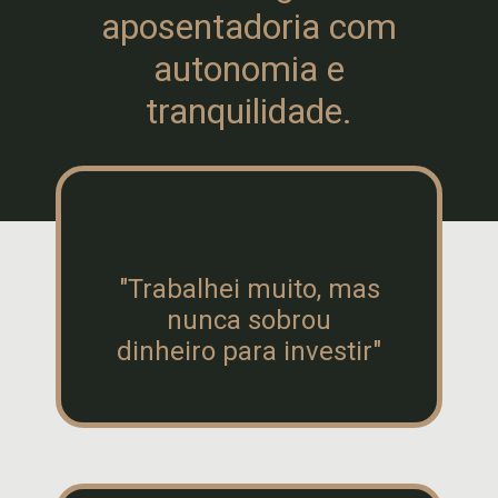
aposentadoria com
autonomia e
tranquilidade.
A AUTORA
"Trabalhei muito, mas
nunca sobrou
dinheiro para investir"